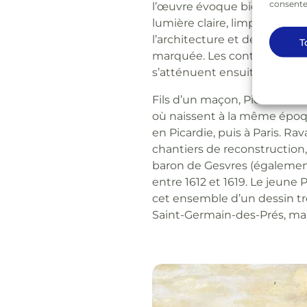
consentem
l’œuvre évoque bien l’art de
lumière claire, limpide, qui 
l’architecture et des arbres
T
marquée. Les contrastes entr
s’atténuent ensuite pour lais
Fils d’un maçon, Pierre Pate
où naissent à la même époqu
en Picardie, puis à Paris. Ra
chantiers de reconstruction
baron de Gesvres (également
entre 1612 et 1619. Le jeune
cet ensemble d’un dessin très
Saint-Germain-des-Prés, mar