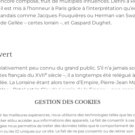
encore composé, fruit de multiples influences. Défini à 
il est mis à l’honneur à Paris grâce à l’interprétation qu’e
llandais comme Jacques Fouquières ou Herman van Swanev
aude Gellée – certes lorrain –, et Gaspard Dughet.
vert
relativement peu connu du grand public. S’il n’a jamais s
e
tes français du XVII
siècle –, il a longtemps été relégué 
e. La Lorraine étant alors terre d’Empire, Pierre-Jean Marie
cle : « Patel est le Claude Lorrain de la France », non sans v
e
» de sa touche. Le XIX
siècle est un long purgatoire pour «
GESTION DES COOKIES
 moins l’émotion, moins le génie » (Charles Blanc).
ir les meilleures expériences, nous utilisons des technologies telles que les 
ue Charles Sterling, dans son catalogue sur les
Peintres d
ker et/ou accéder aux informations des appareils. Le fait de consentir à ces
omparant ses paysages à ceux de Laurent de La Hyre. À sa
gies nous permettra de traiter des données telles que le comportement de
 Coural ont achevé de réhabiliter Patel, artiste aujourd’h
n ou les ID uniques sur ce site. Le fait de ne pas consentir ou de retirer son