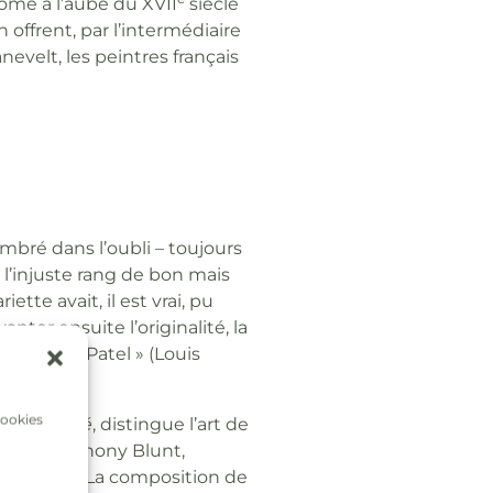
Rome à l’aube du XVII
siècle
n offrent, par l’intermédiaire
elt, les peintres français
ombré dans l’oubli – toujours
à l’injuste rang de bon mais
tte avait, il est vrai, pu
anter ensuite l’originalité, la
 le triste Patel » (Louis
cookies
e la réalité
, distingue l’art de
 suite Anthony Blunt,
ui reconnu. La composition de