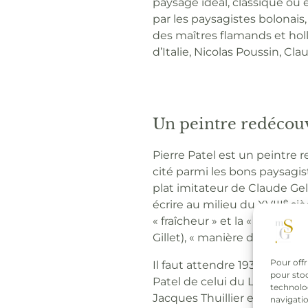
paysage idéal, classique ou 
par les paysagistes bolonais, 
des maîtres flamands et ho
d’Italie, Nicolas Poussin, Cl
Un peintre redécou
Pierre Patel est un peintre 
cité parmi les bons paysagis
plat imitateur de Claude Gellé
e
écrire au milieu du XVIII
siè
« fraîcheur » et la « fermeté 
Gillet), « manière de Claude,
Pour offr
Il faut attendre 1934 pour q
pour stoc
Patel de celui du Lorrain, c
technolo
Jacques Thuillier et Natalie
navigatio