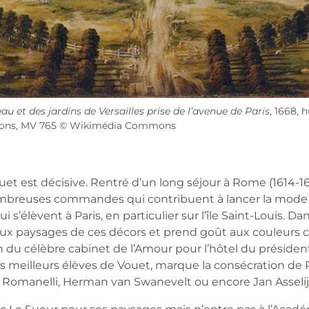
u et des jardins de Versailles prise de l’avenue de Paris
, 1668, 
ianons, MV 765 © Wikimédia Commons
et est décisive. Rentré d’un long séjour à Rome (1614-1
 nombreuses commandes qui contribuent à lancer la mode
i s’élèvent à Paris, en particulier sur l’île Saint-Louis. Da
x paysages de ces décors et prend goût aux couleurs cl
on du célèbre cabinet de l’Amour pour l’hôtel du présiden
s meilleurs élèves de Vouet, marque la consécration de P
, Romanelli, Herman van Swanevelt ou encore Jan Asselij
ec Le Sueur pour ses paysages mais n’entre pas à l’Acadé