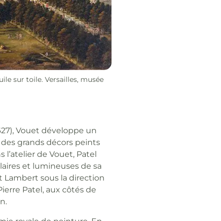
huile sur toile. Versailles, musée
627), Vouet développe un
 des grands décors peints
ns l’atelier de Vouet, Patel
aires et lumineuses de sa
t Lambert sous la direction
ierre Patel, aux côtés de
n.
mie royale de peinture. En