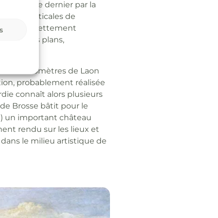
vres de ce dernier par la
 fortes verticales de
ulation est nettement
s
s premiers plans,
taine de kilomètres de Laon
tion, probablement réalisée
rdie connaît alors plusieurs
de Brosse bâtit pour le
t) un important château
ment rendu sur les lieux et
 dans le milieu artistique de