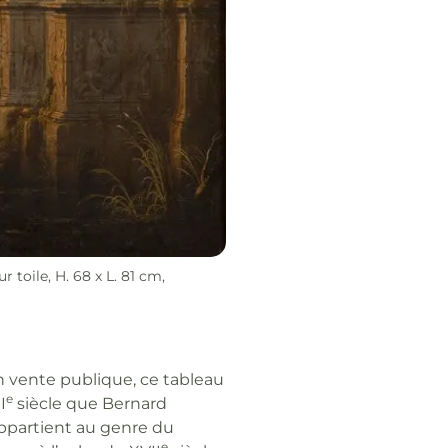
ur toile, H. 68 x L. 81 cm,
 vente publique, ce tableau
e
I
siècle que Bernard
l appartient au genre du
e