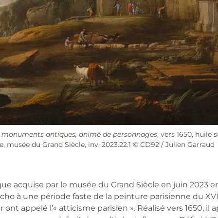
c monuments antiques, animé de personnages
, vers 1650, huile s
 musée du Grand Siècle, inv. 2023.22.1 © CD92 / Julien Garraud
acquise par le musée du Grand Siècle en juin 2023 en
 écho à une période faste de la peinture parisienne du XVI
r ont appelé l’« atticisme parisien ». Réalisé vers 1650, i