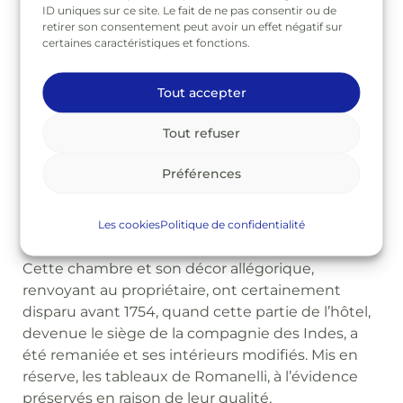
ID uniques sur ce site. Le fait de ne pas consentir ou de
retirer son consentement peut avoir un effet négatif sur
certaines caractéristiques et fonctions.
Tout accepter
Tout refuser
Fig. 2 : « Galerie Mazarine » dans l’aile Mansart, détail de
la voûte © Wikimedia Commons
Préférences
Les cookies
Politique de confidentialité
Un décor démonté
Cette chambre et son décor allégorique,
renvoyant au propriétaire, ont certainement
disparu avant 1754, quand cette partie de l’hôtel,
devenue le siège de la compagnie des Indes, a
été remaniée et ses intérieurs modifiés. Mis en
réserve, les tableaux de Romanelli, à l’évidence
préservés en raison de leur qualité,