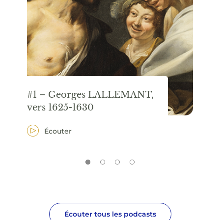
#1 – Georges LALLEMANT,
#2
vers 1625-1630
ve
Écouter
Écouter tous les podcasts