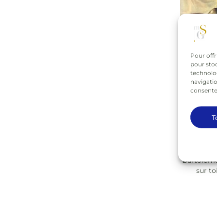
Pour offr
pour stoc
technolo
navigatio
consentem
T
Bartolomeo
sur to