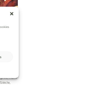
cookies
s
gnie
, huile
Siècle,