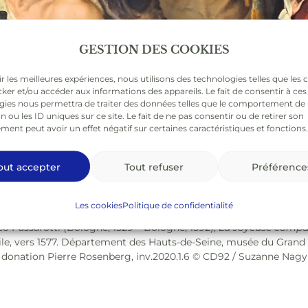
GESTION DES COOKIES
ir les meilleures expériences, nous utilisons des technologies telles que les 
ker et/ou accéder aux informations des appareils. Le fait de consentir à ces
gies nous permettra de traiter des données telles que le comportement de
n ou les ID uniques sur ce site. Le fait de ne pas consentir ou de retirer son
ent peut avoir un effet négatif sur certaines caractéristiques et fonctions.
out accepter
Tout refuser
Préférence
Les cookies
Politique de confidentialité
 Passarotti (Bologne, 1529 – Bologne, 1592),
La Joyeuse compa
ile, vers 1577. Département des Hauts-de-Seine, musée du Grand 
donation Pierre Rosenberg, inv.2020.1.6 © CD92 / Suzanne Nagy