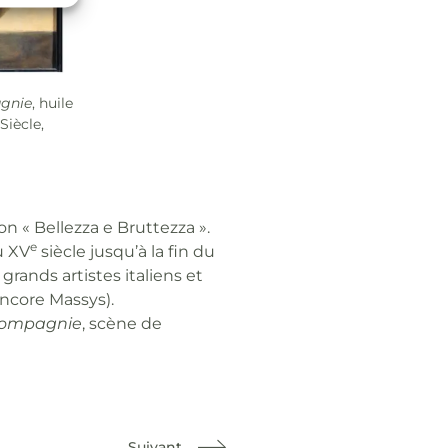
gnie
, huile
Siècle,
on « Bellezza e Bruttezza ».
e
u XV
siècle jusqu’à la fin du
rands artistes italiens et
encore Massys).
compagnie
, scène de
Suivant