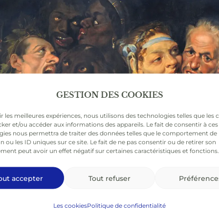
GESTION DES COOKIES
ir les meilleures expériences, nous utilisons des technologies telles que les 
ker et/ou accéder aux informations des appareils. Le fait de consentir à ces
gies nous permettra de traiter des données telles que le comportement de
n ou les ID uniques sur ce site. Le fait de ne pas consentir ou de retirer son
ent peut avoir un effet négatif sur certaines caractéristiques et fonctions.
out accepter
Tout refuser
Préférence
Les cookies
Politique de confidentialité