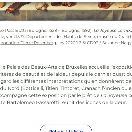
 Passarotti (Bologne, 1529 – Bologne, 1592),
La Joyeuse compa
ile, vers 1577. Département des Hauts-de-Seine, musée du Grand 
donation Pierre Rosenberg
, inv.2020.1.6 © CD92 / Suzanne Nagy
, le
Palais des Beaux-Arts de Bruxelles
accueille l’expositi
critères de beauté et de laideur depuis le dernier quart d
gard les différentes interprétations qu’en donnèrent de g
 Nord (Botticelli, Titien, Tintoret, Cranach l’Ancien ou 
ccompagne cette exposition par le prêt de
La Joyeuse 
te Bartolomeo Passarotti réunit des icônes de laideur.
Retour à la liste